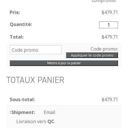
compromis
$
479.71
$
479.71
Code promo:
Mettre à jour le panier
TOTAUX PANIER
$
479.71
Email
Livraison vers
QC
.