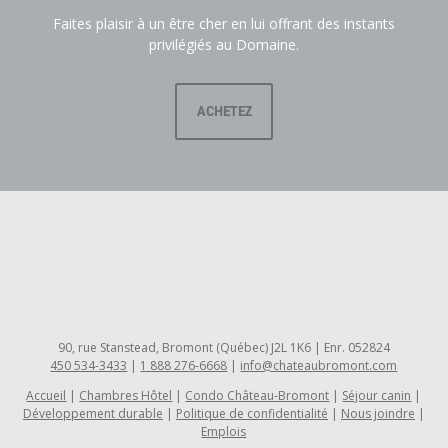
Faites plaisir à un être cher en lui offrant des instants
privilégiés au Domaine.
ACHETEZ
90, rue Stanstead, Bromont (Québec) J2L 1K6 | Enr. 052824
450 534-3433
|
1 888 276-6668
|
info@chateaubromont.com
Accueil
Chambres Hôtel
Condo Château-Bromont
Séjour canin
Développement durable
Politique de confidentialité
Nous joindre
Emplois