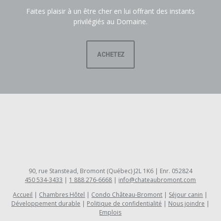
Faites plaisir à un être cher en lui offrant des instants
privilégiés au Domaine.
ACHETEZ
90, rue Stanstead, Bromont (Québec) J2L 1K6 | Enr. 052824
450 534-3433
|
1 888 276-6668
|
info@chateaubromont.com
Accueil
Chambres Hôtel
Condo Château-Bromont
Séjour canin
Développement durable
Politique de confidentialité
Nous joindre
Emplois