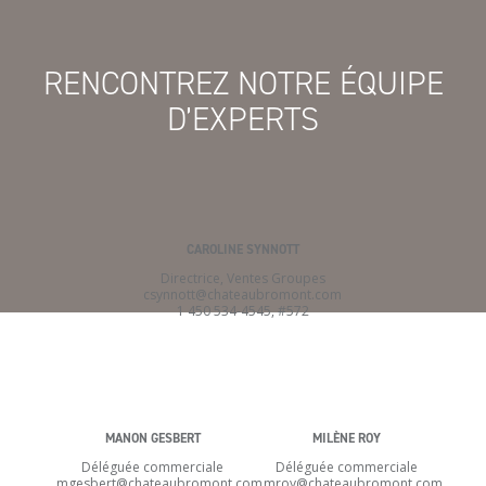
RENCONTREZ NOTRE ÉQUIPE
D’EXPERTS
CAROLINE SYNNOTT
Directrice, Ventes Groupes
csynnott@chateaubromont.com
1 450 534-4545, #572
MANON GESBERT
MILÈNE ROY
Déléguée commerciale
Déléguée commerciale
mgesbert@chateaubromont.com
mroy@chateaubromont.com