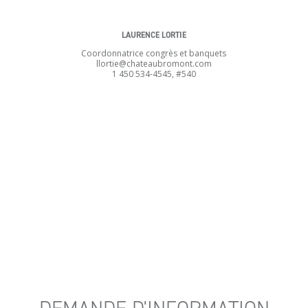
LAURENCE LORTIE
Coordonnatrice congrès et banquets
llortie@chateaubromont.com
1 450 534-4545, #540