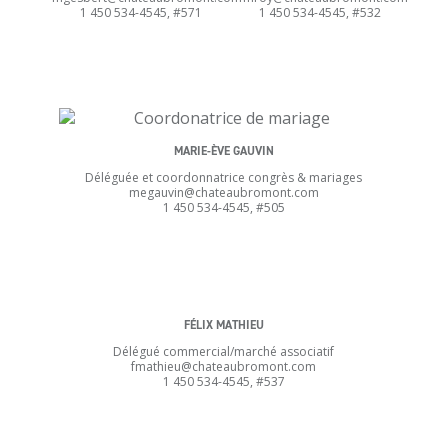
1 450 534-4545, #571
1 450 534-4545, #532
MARIE-ÈVE GAUVIN
Déléguée et coordonnatrice congrès & mariages
megauvin@chateaubromont.com
1 450 534-4545, #505
FÉLIX MATHIEU
Délégué commercial/marché associatif
fmathieu@chateaubromont.com
1 450 534-4545, #537