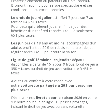
Profitez pleinement du parcours du Golf Château-
Bromont, reconnu pour sa vue spectaculaire et ses
conditions de jeu exceptionnelles.
Le droit de jeu régulier
est offert 7 jours sur 7 au
tarif de 84 $ plus taxes.
Pour ceux qui préfèrent jouer en fin de journée,
bénéficiez d’un tarif réduit après 14h00 à seulement
65 $ plus taxes.
Les juniors
de 18 ans et moins
, accompagnés d’un
adulte, profitent de 50% de rabais sur le droit de jeu
régulier après 14h00 pour toute la saison.
Ligue de golf féminine les jeudis :
départs
disponibles à partir de 16 h pour 9 trous. Droit de jeu à
35$ + taxes ou droit de jeu avec voiturette à 45$ +
taxes
Ajoutez du confort à votre ronde avec
notre
voiturette partagée à 26 $ par personne
plus taxes
.
Découvrez nos
livrets pour la saison 2026
en vente
sur notre boutique en ligne! 10 passes privilèges,
incluant le droit de jeu avec ou sans voiturette.