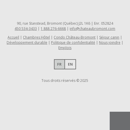
90, rue Stanstead, Bromont (Québec) J2L 1K6 | Enr. 052824
450 534-3433
|
1 888 276-6668
|
info@chateaubromont.com
Accueil
Chambres Hôtel
Condo Château-Bromont
Séjour canin
Développement durable
Politique de confidentialité
Nous joindre
Emplois
FR
EN
Tous droits réservés © 2025