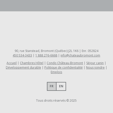
90, rue Stanstead, Bromont (Québec) J2L 1K6 | Enr. 052824
450 534-3433
|
1 888 276-6668
|
info@chateaubromont.com
Accueil
Chambres Hôtel
Condo Château-Bromont
Séjour canin
Développement durable
Politique de confidentialité
Nous joindre
Emplois
FR
EN
Tous droits réservés © 2025