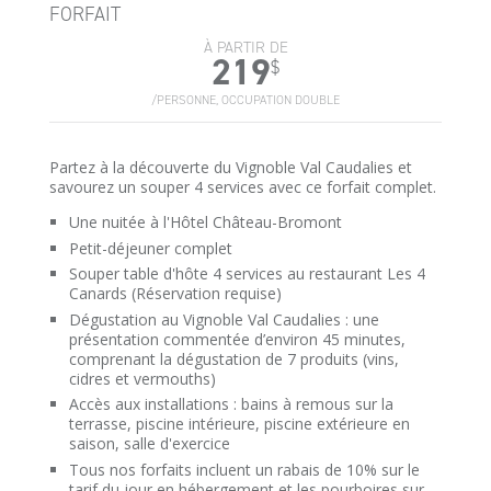
FORFAIT
À PARTIR DE
219
$
/PERSONNE, OCCUPATION DOUBLE
Partez à la découverte du Vignoble Val Caudalies et
savourez un souper 4 services avec ce forfait complet.
Une nuitée à l'Hôtel Château-Bromont
Petit-déjeuner complet
Souper table d'hôte 4 services au restaurant Les 4
Canards (Réservation requise)
Dégustation au Vignoble Val Caudalies : une
présentation commentée d’environ 45 minutes,
comprenant la dégustation de 7 produits (vins,
cidres et vermouths)
Accès aux installations : bains à remous sur la
terrasse, piscine intérieure, piscine extérieure en
saison, salle d'exercice
Tous nos forfaits incluent un rabais de 10% sur le
tarif du jour en hébergement et les pourboires sur