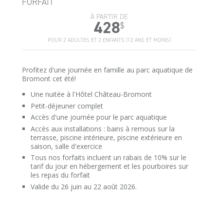
FORFAIT
À PARTIR DE
428
$
POUR 2 ADULTES ET 2 ENFANTS (12 ANS ET MOINS)
Profitez d'une journée en famille au parc aquatique de
Bromont cet été!
Une nuitée à l'Hôtel Château-Bromont
Petit-déjeuner complet
Accès d'une journée pour le parc aquatique
Accès aux installations : bains à remous sur la
terrasse, piscine intérieure, piscine extérieure en
saison, salle d'exercice
Tous nos forfaits incluent un rabais de 10% sur le
tarif du jour en hébergement et les pourboires sur
les repas du forfait
Valide du 26 juin au 22 août 2026.