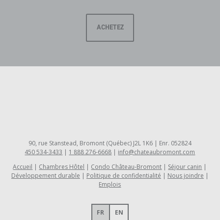
ACHETEZ
90, rue Stanstead, Bromont (Québec) J2L 1K6 | Enr. 052824
450 534-3433
|
1 888 276-6668
|
info@chateaubromont.com
Accueil
Chambres Hôtel
Condo Château-Bromont
Séjour canin
Développement durable
Politique de confidentialité
Nous joindre
Emplois
FR
EN