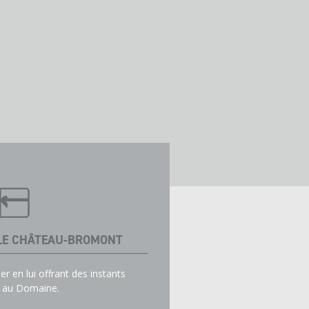
LE CHÂTEAU-BROMONT
her en lui offrant des instants
és au Domaine.