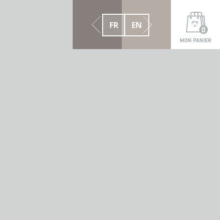
FR
EN
0
MON PANIER