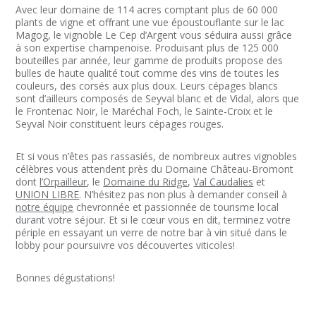
Avec leur domaine de 114 acres comptant plus de 60 000
plants de vigne et offrant une vue époustouflante sur le lac
Magog, le vignoble Le Cep d’Argent vous séduira aussi grâce
à son expertise champenoise. Produisant plus de 125 000
bouteilles par année, leur gamme de produits propose des
bulles de haute qualité tout comme des vins de toutes les
couleurs, des corsés aux plus doux. Leurs cépages blancs
sont d’ailleurs composés de Seyval blanc et de Vidal, alors que
le Frontenac Noir, le Maréchal Foch, le Sainte-Croix et le
Seyval Noir constituent leurs cépages rouges.
Et si vous n’êtes pas rassasiés, de nombreux autres vignobles
célèbres vous attendent près du Domaine Château-Bromont
dont
l’Orpailleur
, le
Domaine du Ridge
,
Val Caudalies
et
UNION LIBRE
. N’hésitez pas non plus à demander conseil à
notre équipe
chevronnée et passionnée de tourisme local
durant votre séjour. Et si le cœur vous en dit, terminez votre
périple en essayant un verre de notre bar à vin situé dans le
lobby pour poursuivre vos découvertes viticoles!
Bonnes dégustations!