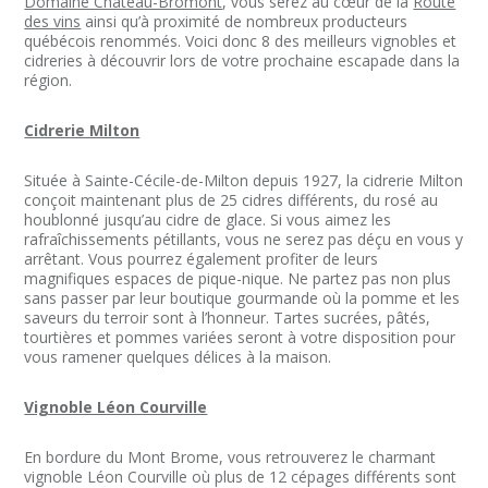
Domaine Château-Bromont
, vous serez au cœur de la
Route
des vins
ainsi qu’à proximité de nombreux producteurs
québécois renommés. Voici donc 8 des meilleurs vignobles et
cidreries à découvrir lors de votre prochaine escapade dans la
région.
Cidrerie Milton
Située à Sainte-Cécile-de-Milton depuis 1927, la cidrerie Milton
conçoit maintenant plus de 25 cidres différents, du rosé au
houblonné jusqu’au cidre de glace. Si vous aimez les
rafraîchissements pétillants, vous ne serez pas déçu en vous y
arrêtant. Vous pourrez également profiter de leurs
magnifiques espaces de pique-nique. Ne partez pas non plus
sans passer par leur boutique gourmande où la pomme et les
saveurs du terroir sont à l’honneur. Tartes sucrées, pâtés,
tourtières et pommes variées seront à votre disposition pour
vous ramener quelques délices à la maison.
Vignoble Léon Courville
En bordure du Mont Brome, vous retrouverez le charmant
vignoble Léon Courville où plus de 12 cépages différents sont