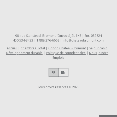
90, rue Stanstead, Bromont (Québec) J2L 1K6 | Enr. 052824
450 534-3433
|
1 888 276-6668
|
info@chateaubromont.com
Accueil
Chambres Hôtel
Condo Château-Bromont
Séjour canin
Développement durable
Politique de confidentialité
Nous joindre
Emplois
FR
EN
Tous droits réservés © 2025