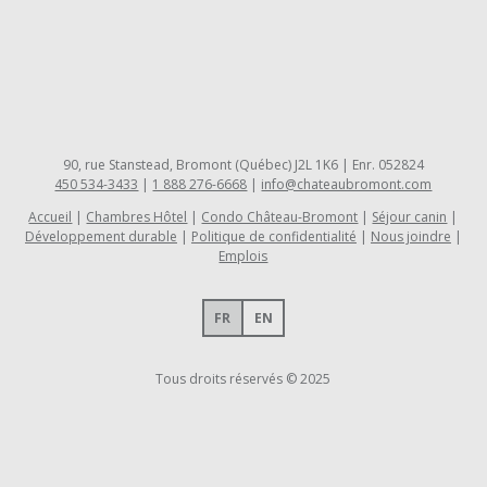
90, rue Stanstead, Bromont (Québec) J2L 1K6 | Enr. 052824
450 534-3433
|
1 888 276-6668
|
info@chateaubromont.com
Accueil
Chambres Hôtel
Condo Château-Bromont
Séjour canin
Développement durable
Politique de confidentialité
Nous joindre
Emplois
FR
EN
Tous droits réservés © 2025