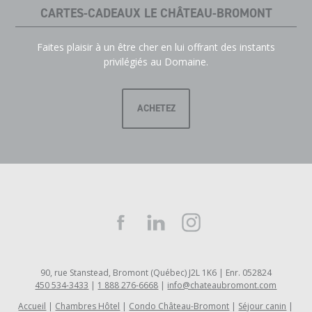
CARTES-CADEAUX LE CHÂTEAU-BROMONT
Faites plaisir à un être cher en lui offrant des instants
privilégiés au Domaine.
ACHETEZ
90, rue Stanstead, Bromont (Québec) J2L 1K6 | Enr. 052824
450 534-3433
|
1 888 276-6668
|
info@chateaubromont.com
Accueil
Chambres Hôtel
Condo Château-Bromont
Séjour canin