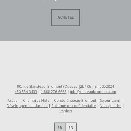
ACHETEZ
90, rue Stanstead, Bromont (Québec) J2L 1K6 | Enr. 052824
450 534-3433
|
1 888 276-6668
|
info@chateaubromont.com
Accueil
Chambres Hôtel
Condo Château-Bromont
Séjour canin
Développement durable
Politique de confidentialité
Nous joindre
Emplois
FR
EN