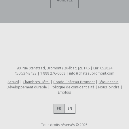
ACHETEZ
90, rue Stanstead, Bromont (Québec) J2L 1K6 | Enr. 052824
450 534-3433
|
1 888 276-6668
|
info@chateaubromont.com
Accueil
Chambres Hôtel
Condo Château-Bromont
Séjour canin
Développement durable
Politique de confidentialité
Nous joindre
Emplois
FR
EN
Tous droits réservés © 2025