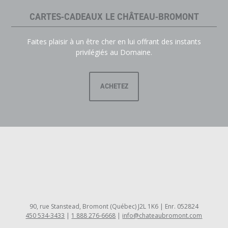
CARTES-CADEAUX LE CHÂTEAU-BROMONT
Faites plaisir à un être cher en lui offrant des instants
privilégiés au Domaine.
ACHETEZ
90, rue Stanstead, Bromont (Québec) J2L 1K6 | Enr. 052824
450 534-3433
|
1 888 276-6668
|
info@chateaubromont.com